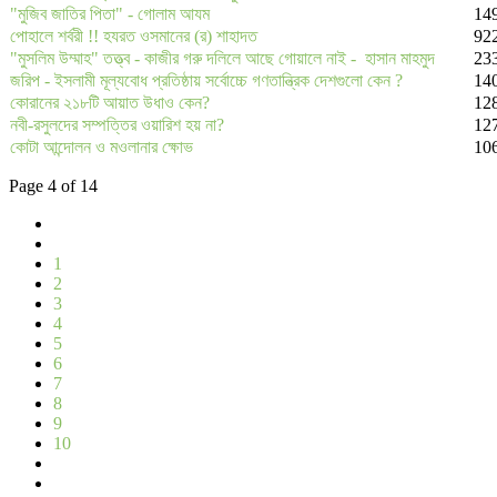
"মুজিব জাতির পিতা" - গোলাম আযম
14
পোহালে শর্বরী !! হযরত ওসমানের (র) শাহাদত
92
"মুসলিম উম্মাহ" তত্ত্ব - কাজীর গরু দলিলে আছে গোয়ালে নাই - হাসান মাহমুদ
23
জরিপ - ইসলামী মূল্যবোধ প্রতিষ্ঠায় সর্বোচ্চে গণতান্ত্রিক দেশগুলো কেন ?
14
কোরানের ২১৮টি আয়াত উধাও কেন?
12
নবী-রসুলদের সম্পত্তির ওয়ারিশ হয় না?
12
কোটা আন্দোলন ও মওলানার ক্ষোভ
10
Page 4 of 14
1
2
3
4
5
6
7
8
9
10