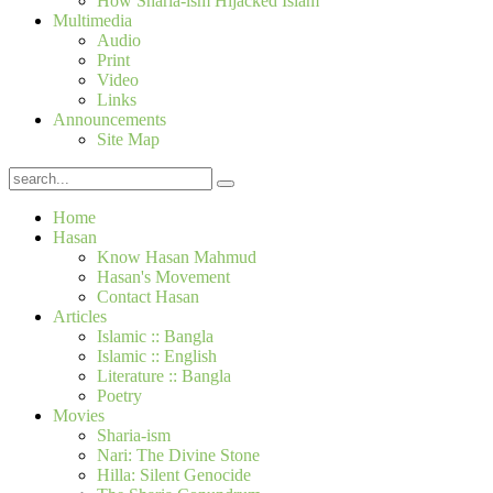
How Sharia-ism Hijacked Islam
Multimedia
Audio
Print
Video
Links
Announcements
Site Map
Home
Hasan
Know Hasan Mahmud
Hasan's Movement
Contact Hasan
Articles
Islamic :: Bangla
Islamic :: English
Literature :: Bangla
Poetry
Movies
Sharia-ism
Nari: The Divine Stone
Hilla: Silent Genocide